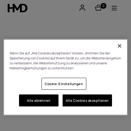
0
Artikel
Konto
Smartphones
Android™ 14
Feature phones
Wenn Sie auf „Alle Cookies akzeptieren“ klicken, stimmen Sie der
Speicherung von Cookies auf Ihrem Gerät zu, um die Websitenavigation
zu verbessern, die Websitenutzung zu analysieren und unsere
Zubehör
Marketingbemühungen zu unterstützen.
Angebote
Cookie-Einstellungen
Alle ablehnen
Alle Cookies akzeptieren