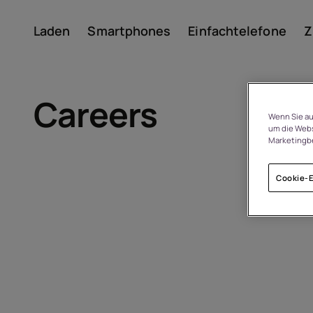
Laden
Smartphones
Einfachtelefone
Z
Konto
Careers
Wenn Sie au
um die Webs
Marketingb
Cookie-E
Um
Geräterecycling