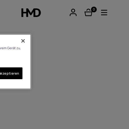
0
Artikel
hrem Gerät zu,
tphones
akzeptieren
re phones