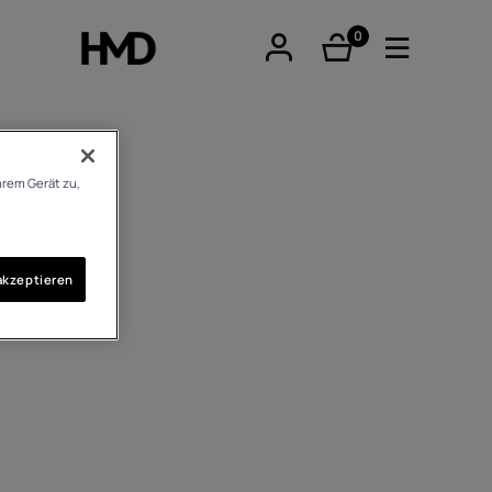
0
Artikel
hrem Gerät zu,
tphones
akzeptieren
re phones