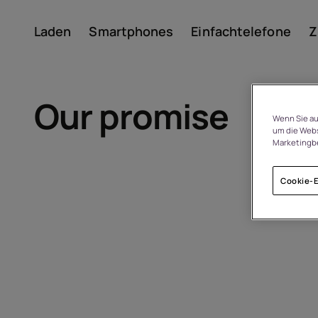
Laden
Smartphones
Einfachtelefone
Z
Konto
Our promise
Wenn Sie au
um die Webs
Marketingb
Cookie-E
Um
Geräterecycling