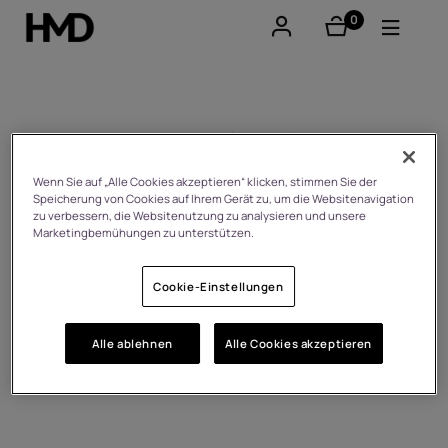
0
Artikel
Konto
Smartphones
Our responsibility (CSR)
Feature phones
Wenn Sie auf „Alle Cookies akzeptieren“ klicken, stimmen Sie der
Speicherung von Cookies auf Ihrem Gerät zu, um die Websitenavigation
zu verbessern, die Websitenutzung zu analysieren und unsere
Zubehör
Marketingbemühungen zu unterstützen.
Angebote
Cookie-Einstellungen
Alle ablehnen
Alle Cookies akzeptieren