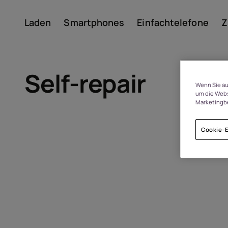
Laden
Smartphones
Einfachtelefone
Z
Konto
Self-repair
Wenn Sie au
um die Webs
Marketingb
Cookie-E
Um
Geräterecycling