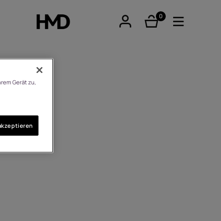
0
Artikel
hrem Gerät zu,
tphones
akzeptieren
re phones