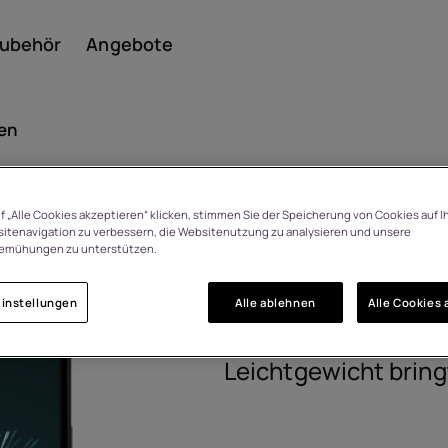
ubehör
Angebote
en
Smar
f „Alle Cookies akzeptieren“ klicken, stimmen Sie der Speicherung von Cookies auf I
HMD Arc
 Tage Rückgaberecht bei
itenavigation zu verbessern, die Websitenutzung zu analysieren und unsere
emühungen zu unterstützen.
Meinungsänderung
1GS010DPA1001
instellungen
Alle ablehnen
Alle Cookies 
Featu
Kleiner Preis. Groß
Leichtgewicht bring