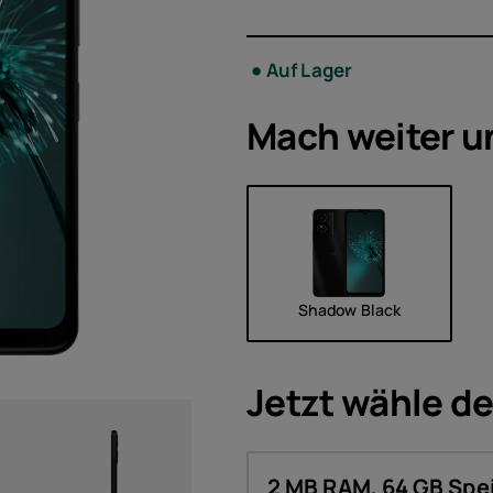
Zubeh
Auf Lager
Angeb
Mach weiter u
Shadow Black
Jetzt wähle d
2 MB RAM, 64 GB Spe