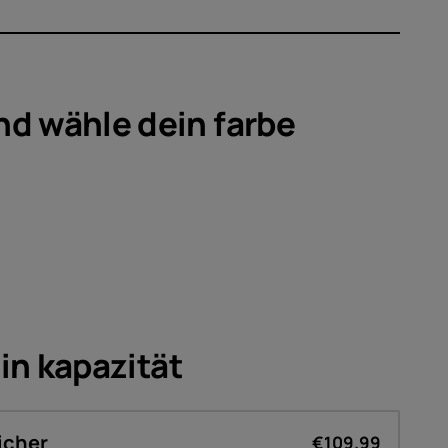
ör
ote
nd wähle dein
farbe
ein
kapazität
icher
€109.99