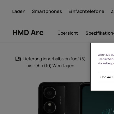
Laden
Smartphones
Einfachtelefone
Z
Konto
HMD Arc
Übersicht
Spezifikation
Wenn Sie au
Lieferung innerhalb von fünf (5)
14
um die Webs
Marketingb
bis zehn (10) Werktagen
Cookie-E
Um
Geräterecycling