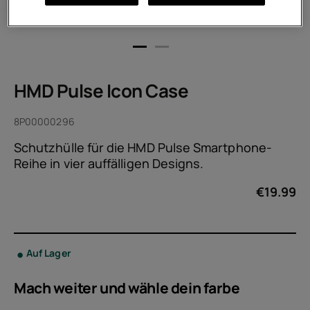
HMD Pulse Icon Case
8P00000296
Schutzhülle für die HMD Pulse Smartphone-
Reihe in vier auffälligen Designs.
€
19.99
Auf Lager
Mach weiter und wähle dein
farbe