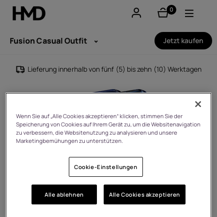
0
Artikel
Konto
Fusion Casual Outfit
Jetzt kaufen
Smartphones
Lieferung innerhalb von fünf (5) bis zehn (10) Werktagen
Feature phones
Zubehör
Wenn Sie auf „Alle Cookies akzeptieren“ klicken, stimmen Sie der
Speicherung von Cookies auf Ihrem Gerät zu, um die Websitenavigation
Angebote
zu verbessern, die Websitenutzung zu analysieren und unsere
Marketingbemühungen zu unterstützen.
Cookie-Einstellungen
Alle ablehnen
Alle Cookies akzeptieren