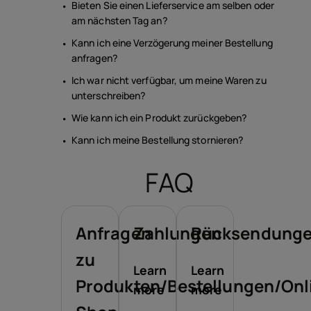
Bieten Sie einen Lieferservice am selben oder
am nächsten Tag an?
Kann ich eine Verzögerung meiner Bestellung
anfragen?
Ich war nicht verfügbar, um meine Waren zu
unterschreiben?
Wie kann ich ein Produkt zurückgeben?
Kann ich meine Bestellung stornieren?
FAQ
Anfragen
Zahlungen
Rücksendung
zu
Learn
Learn
Produkten/Bestellungen/Onl
more
more