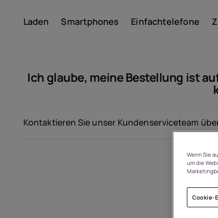
Laden
Smartphones
Einfachtelefone
Z
Konto
Ich glaube, meine Bestellung ist a
Kontaktieren Sie unser Kundenserviceteam über
Wenn Sie au
Um
um die Webs
Marketingb
Geräterecycling
Cookie-E