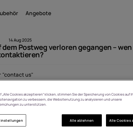
ubehör
Angebote
14 Aug 2025
uf dem Postweg verloren gegangen – wen 
kontaktieren?
Smar
 "
contact us
"
Featu
Angesehen: 1554
f „Alle Cookies akzeptieren“ klicken, stimmen Sie der Speicherung von Cookies auf I
itenavigation zu verbessern, die Websitenutzung zu analysieren und unsere
emühungen zu unterstützen.
instellungen
Alle ablehnen
Alle Cookies 