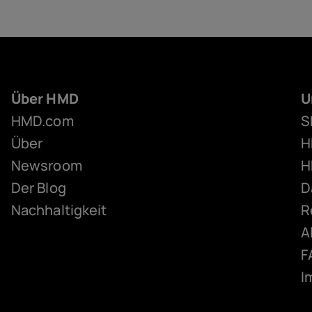
Über HMD
U
HMD.com
S
Über
H
Newsroom
H
Der Blog
D
Nachhaltigkeit
R
A
F
I