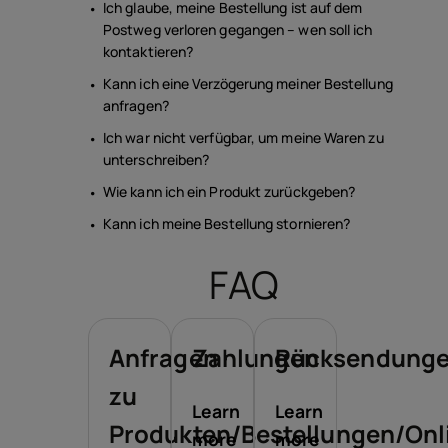
Ich glaube, meine Bestellung ist auf dem
Postweg verloren gegangen – wen soll ich
kontaktieren?
Kann ich eine Verzögerung meiner Bestellung
anfragen?
Ich war nicht verfügbar, um meine Waren zu
unterschreiben?
Wie kann ich ein Produkt zurückgeben?
Kann ich meine Bestellung stornieren?
FAQ
Anfragen
Zahlungen
Rücksendung
zu
Learn
Learn
Produkten/Bestellungen/Onl
more
more