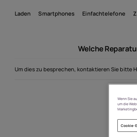
Laden
Smartphones
Einfachtelefone
Z
Konto
Welche Reparatur
Um dies zu besprechen, kontaktieren Sie bitte
H
Um
Wenn Sie au
um die Webs
Marketingb
Geräterecycling
Cookie-E