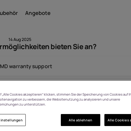
ubehör
Angebote
14 Aug 2025
möglichkeiten bieten Sie an?
Smar
MD warranty support
Angesehen: 1526
Featu
f „Alle Cookies akzeptieren“ klicken, stimmen Sie der Speicherung von Cookies auf I
itenavigation zu verbessern, die Websitenutzung zu analysieren und unsere
emühungen zu unterstützen.
instellungen
Alle ablehnen
Alle Cookies 