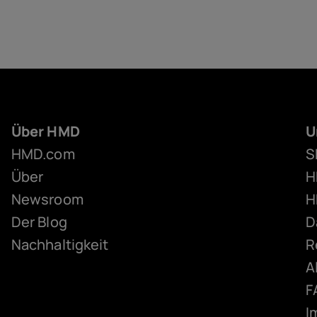
Über HMD
U
HMD.com
S
Über
H
Newsroom
H
Der Blog
D
Nachhaltigkeit
R
A
F
I