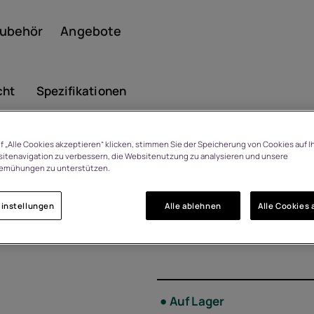
ubehör
Angebote
cht
Spezifikationen
f „Alle Cookies akzeptieren“ klicken, stimmen Sie der Speicherung von Cookies auf I
Smar
Fusion Flas
itenavigation zu verbessern, die Websitenutzung zu analysieren und unsere
 Tage Rückgaberecht bei
emühungen zu unterstützen.
Meinungsänderung
8P00000329
instellungen
Alle ablehnen
Alle Cookies 
Featu
Auf Lager