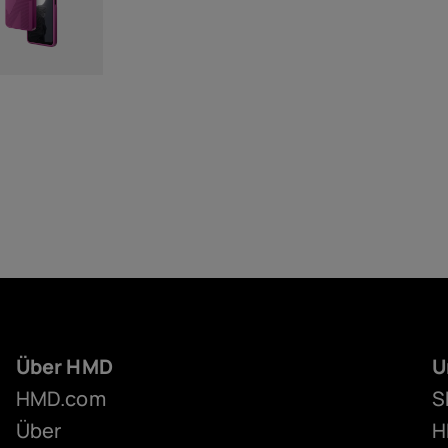
Über HMD
U
HMD.com
S
Über
H