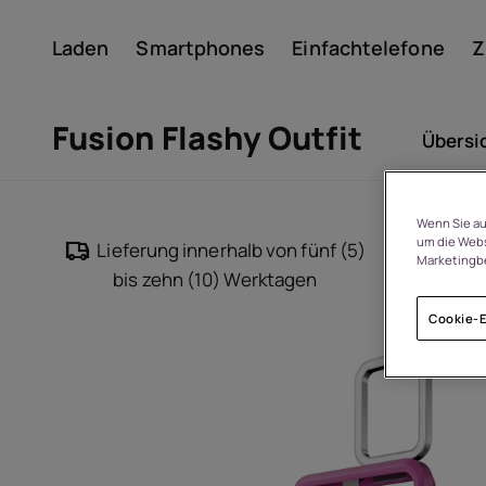
Laden
Smartphones
Einfachtelefone
Z
Konto
Fusion Flashy Outfit
Übersi
Wenn Sie au
um die Webs
Lieferung innerhalb von fünf (5)
14
Marketingb
bis zehn (10) Werktagen
Cookie-E
Um
Geräterecycling