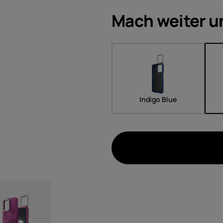
Zubeh
Mach weiter u
Angeb
Indigo Blue