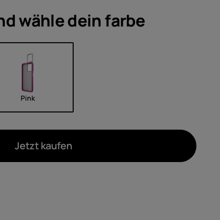
ör
nd wähle dein
farbe
ote
Pink
Jetzt kaufen