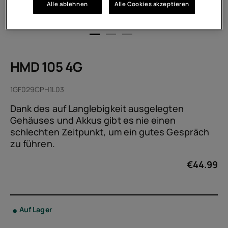
Alle ablehnen
Alle Cookies akzeptieren
HMD 105 4G
1GF029CPH1L03
Dank des auf Langlebigkeit ausgelegten
Gehäuses und Akkus gibt es nie einen
schlechten Zeitpunkt, um ein gutes Gespräch
zu führen.
€
44.99
Auf Lager