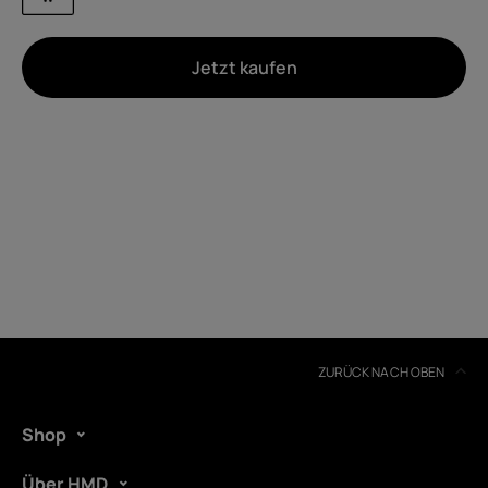
Jetzt kaufen
Um
Geräterecycling
Selbstreparatur
Austria
ZURÜCK NACH OBEN
Shop
Über HMD