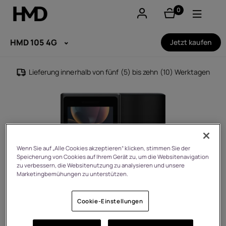
0
Artikel
Konto
HMD 105 4G
Jetzt kaufen
Smartphones
Lieferung innerhalb von fünf (5) bis zehn (10) Werktagen
Feature phones
Zubehör
Angebote
Wenn Sie auf „Alle Cookies akzeptieren“ klicken, stimmen Sie der
Speicherung von Cookies auf Ihrem Gerät zu, um die Websitenavigation
zu verbessern, die Websitenutzung zu analysieren und unsere
Marketingbemühungen zu unterstützen.
Cookie-Einstellungen