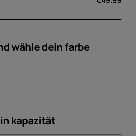
ör
€
49.99
ote
nd wähle dein
farbe
ein
kapazität