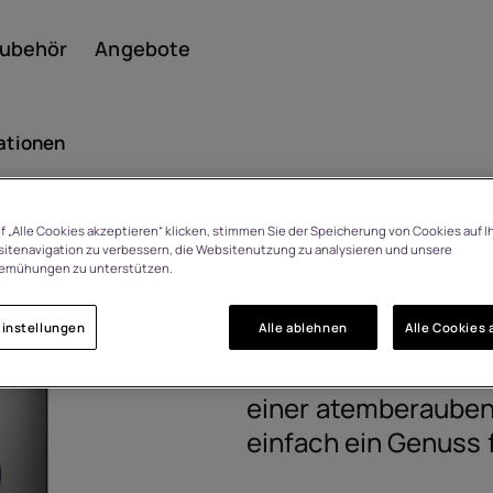
ubehör
Angebote
ationen
f „Alle Cookies akzeptieren“ klicken, stimmen Sie der Speicherung von Cookies auf I
Smar
HMD 110 4G
itenavigation zu verbessern, die Websitenutzung zu analysieren und unsere
 Tage Rückgaberecht bei
emühungen zu unterstützen.
Meinungsänderung
1GF029HPN1L02
instellungen
Alle ablehnen
Alle Cookies 
Featu
Durch die Kombinati
einer atemberauben
einfach ein Genuss f