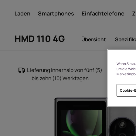
Laden
Smartphones
Einfachtelefone
Z
Konto
HMD 110 4G
Übersicht
Spezifik
Wenn Sie au
um die Webs
Lieferung innerhalb von fünf (5)
14
Marketingb
bis zehn (10) Werktagen
Cookie-E
Um
Geräterecycling