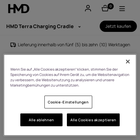
0
Artikel
Konto
HMD Terra Charging Cradle
Jetzt kaufen
Smartphones
Lieferung innerhalb von fünf (5) bis zehn (10) Werktagen
Feature phones
Zubehör
Wenn Sie auf „Alle Cookies akzeptieren“ klicken, stimmen Sie der
Speicherung von Cookies auf Ihrem Gerät zu, um die Websitenavigation
zu verbessern, die Websitenutzung zu analysieren und unsere
Angebote
Marketingbemühungen zu unterstützen.
Cookie-Einstellungen
Alle ablehnen
Alle Cookies akzeptieren