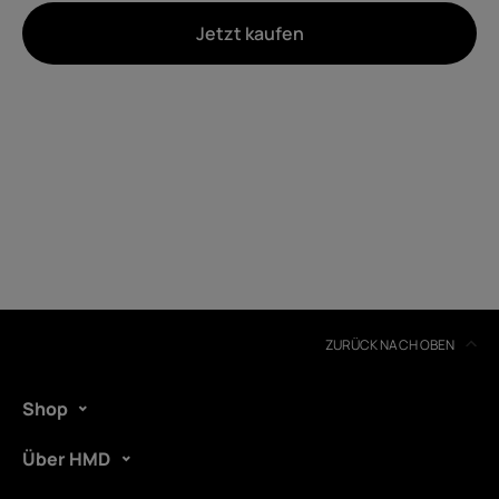
Jetzt kaufen
Um
Geräterecycling
Selbstreparatur
Austria
ZURÜCK NACH OBEN
Shop
Über HMD