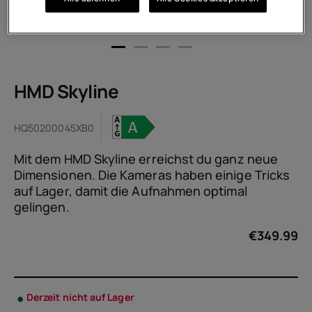
HMD Skyline
HQ50200045XB0
Mit dem HMD Skyline erreichst du ganz neue
Dimensionen. Die Kameras haben einige Tricks
auf Lager, damit die Aufnahmen optimal
gelingen.
€
349.99
Derzeit nicht auf Lager