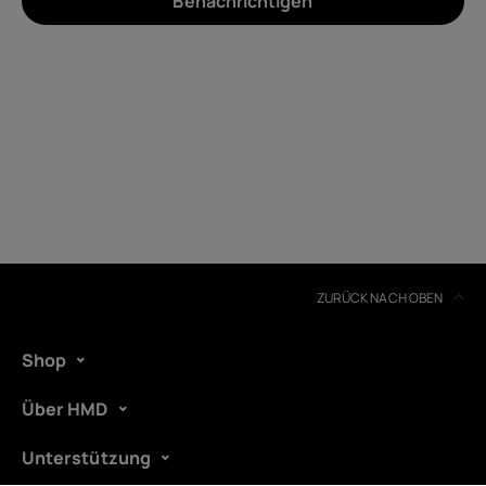
Benachrichtigen
Um
Geräterecycling
Selbstreparatur
Austria
ZURÜCK NACH OBEN
Shop
Über HMD
Unterstützung