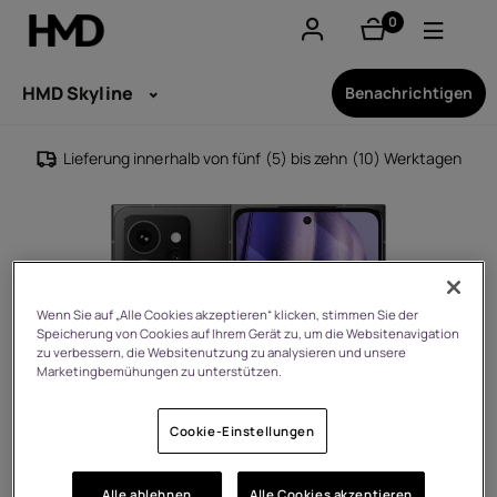
0
Artikel
Konto
HMD Skyline
Benachrichtigen
Smartphones
Lieferung innerhalb von fünf (5) bis zehn (10) Werktagen
Feature phones
Zubehör
Angebote
Wenn Sie auf „Alle Cookies akzeptieren“ klicken, stimmen Sie der
Speicherung von Cookies auf Ihrem Gerät zu, um die Websitenavigation
zu verbessern, die Websitenutzung zu analysieren und unsere
Marketingbemühungen zu unterstützen.
Cookie-Einstellungen
Alle ablehnen
Alle Cookies akzeptieren