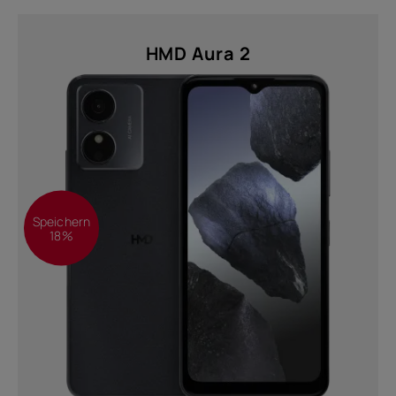
Twisted Black (1)
HMD Aura 2
Auflösung
FHD+ 1080 x 2400 (1)
HD (576 x 1280) (4)
HD+ (720 x 1612) (1)
einreichen
Speichern
18%