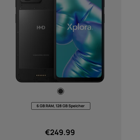
ör
ote
6 GB RAM, 128 GB Speicher
€
249.99