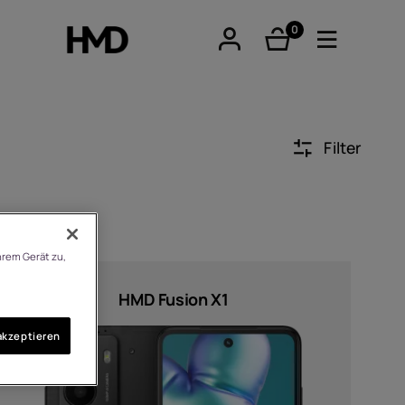
0
Artikel
Filter
tphones
hrem Gerät zu,
re phones
HMD Fusion X1
akzeptieren