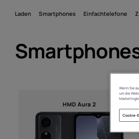
Laden
Smartphones
Einfachtelefone
Z
Konto
Smartphone
Wenn Sie au
Sort by
um die Webs
Marketingb
Um
HMD Aura 2
Cookie-E
Geräterecycling
Preis