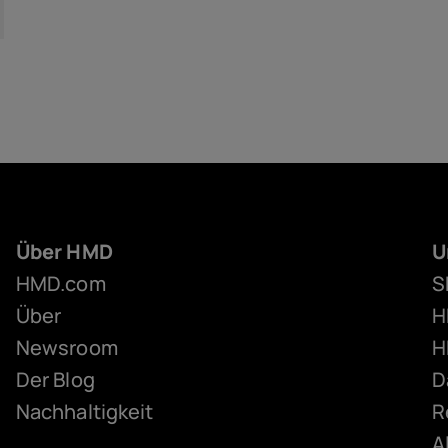
Über HMD
U
HMD.com
S
Über
H
Newsroom
H
Der Blog
D
Nachhaltigkeit
R
A