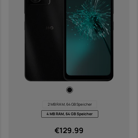
Zubeh
Angeb
2 MB RAM, 64 GB Speicher
4 MB RAM, 64 GB Speicher
€
129.99