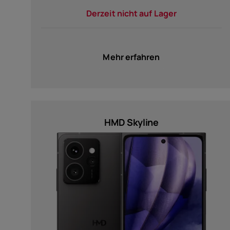
&amp; QC) (1)
Derzeit nicht auf Lager
Farbe
Mehr erfahren
Noir (1)
Icy Blue (1)
Midnight Black (1)
HMD Skyline
Shadow Black (2)
Twisted Black (1)
Auflösung
FHD+ 1080 x 2400 (1)