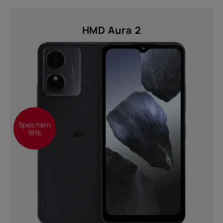
Twisted Black (1)
HMD Aura 2
Auflösung
FHD+ 1080 x 2400 (1)
HD (576 x 1280) (4)
HD+ (720 x 1612) (1)
einreichen
Speichern
18%